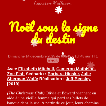
Cameron Mathison
Noël sous le signe
du destin
Dimanche 14 décembre 2025
de 09h45 à 15h45 sur TF1
inédit
Avec
Elizabeth Mitchell
,
Cameron Mathison
,
Zoe Fish
Scénario :
Barbara Hinske
,
Julie
Sherman Wolfe
Réalisation :
Jeff Beesley
[2019]
(The Christmas Club)
Olivia et Edward viennent en
aide à une vieille femme qui perd ses billets de
banque dans la rue. A partir de ce jour, leurs chemins