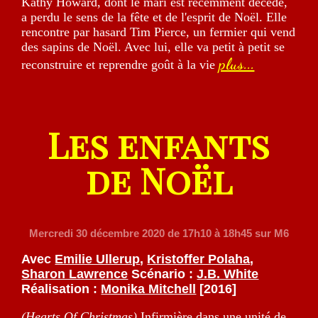
Kathy Howard, dont le mari est recemment décédé,
a perdu le sens de la fête et de l'esprit de Noël. Elle
rencontre par hasard Tim Pierce, un fermier qui vend
des sapins de Noël. Avec lui, elle va petit à petit se
plus...
reconstruire et reprendre goût à la vie
Les enfants
de Noël
Mercredi 30 décembre 2020
de 17h10 à 18h45 sur M6
Avec
Emilie Ullerup
,
Kristoffer Polaha
,
Sharon Lawrence
Scénario :
J.B. White
Réalisation :
Monika Mitchell
[2016]
(Hearts Of Christmas)
Infirmière dans une unité de