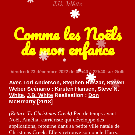
J.B. White
Comme les Noëls
de mon enfance
Vendredi 23 décembre 2022
de 00h40 à 22h40 sur Gulli
Avec
Tori Anderson
,
Stephen Huszar
,
Steven
Weber
Scénario :
Kirsten Hansen
,
Steve N.
White
,
J.B. White
Réalisation :
Don
McBrearty
[2018]
(Return To Christmas Creek)
Peu de temps avant
Noël, Amélia, carriériste qui développe des
applications, retourne dans sa petite ville natale de
Christmas Creek. Elle y retrouve son oncle Harry,