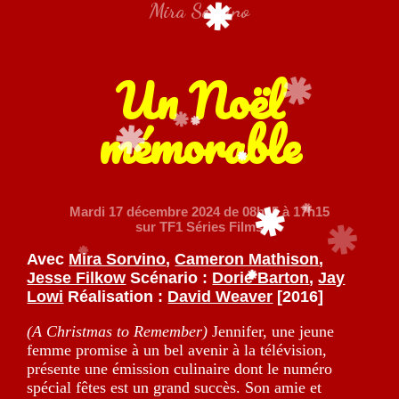
Mira Sorvino
Un Noël
mémorable
Mardi 17 décembre 2024
de 08h45 à 17h15
sur TF1 Séries Films
Avec
Mira Sorvino
,
Cameron Mathison
,
Jesse Filkow
Scénario :
Dorie Barton
,
Jay
Lowi
Réalisation :
David Weaver
[2016]
(A Christmas to Remember)
Jennifer, une jeune
femme promise à un bel avenir à la télévision,
présente une émission culinaire dont le numéro
spécial fêtes est un grand succès. Son amie et