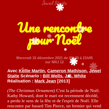
Jewel Staite
Une rencontre
pour Noël
Mercredi 15 décembre 2021
de 09h30 à 21h05
sur NRJ 12
Avec
Kellie Martin
,
Cameron Mathison
,
Jewel
Staite
Scénario :
Bill Wells
,
J.B. White
Réalisation :
Mark Jean
[2013]
(The Christmas Ornament)
C'est la période de Noël.
Kathy Howard, dont le mari est recemment décédé,
a perdu le sens de la fête et de l'esprit de Noël. Elle
rencontre par hasard Tim Pierce, un fermier qui vend