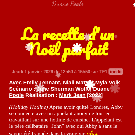
Duane Poole
La recette d'un
Noël parfait
Jeudi 1 janvier 2026
de 12h50 à 15h50 sur TF1
inédit
Avec
Emily Tennant
,
Niall Matter
,
Myla Volk
Scénario :
Julie Sherman Wolfe
,
Duane
Poole
Réalisation :
Mark Jean
[2023]
(Holiday Hotline)
Après avoir quitté Londres, Abby
se connecte avec un appelant anonyme tout en
travaillant sur une hotline de cuisine. L'appelant est
le père célibataire "John" avec qui Abby a sans le
plus...
savoir été frappée dans la vraie vie