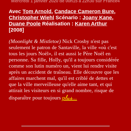
Mercredi 1 janvier 2020
de 00h15 à 22h30 sur France4
Avec
Tom Arnold
,
Candace Cameron Bure
,
Christopher Wiehl
Scénario :
Joany Kane
,
Duane Poole
Réalisation :
Karen Arthur
[2008]
(Moonlight & Mistletoe)
Nick Crosby n'est pas
seulement le patron de Santaville, la ville «où c'est
tous les jours Noël», il est aussi le Père Noël en
personne. Sa fille, Holly, qu'il a toujours considérée
comme son lutin numéro un, vient lui rendre visite
après un accident de traîneau. Elle découvre que les
affaires marchent mal, qu'il est criblé de dettes et
que la ville merveilleuse qu'elle aime tant, et qui
attirait les visiteurs en si grand nombre, risque de
plus...
disparaître pour toujours