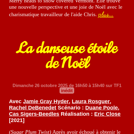
Merry heads to snow covered Vermont. Elle trouve
une nouvelle perspective et une joie de Noël avec le
plus...
charismatique travailleur de l'aide Chris.
La danseuse étoile
de Noël
Dimanche 26 octobre 2025
de 16h50 à 15h40 sur TF1
inédit
Avec
Jamie Gray Hyder
,
Laura Rosguer
,
Rachel DeBenedet
Scénario :
Duane Poole
,
Cas Sigers-Beedles
Réalisation :
Eric Close
[2021]
(Sugar Plum Twist)
Après avoir échoué à obtenir le