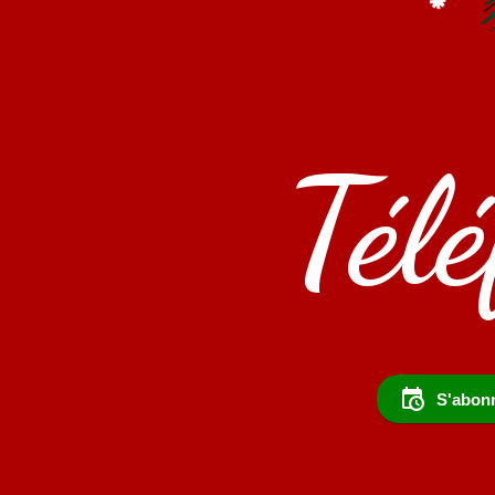
Tél
S'abonn