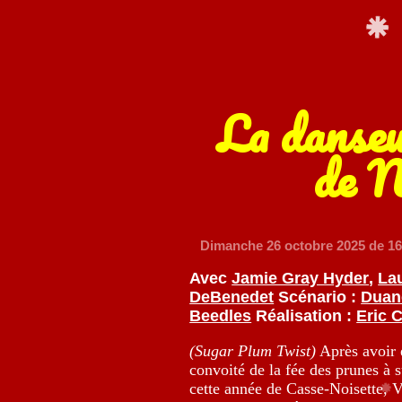
La danseu
de N
Dimanche 26 octobre 2025
de 16
Avec
Jamie Gray Hyder
,
La
DeBenedet
Scénario :
Duan
Beedles
Réalisation :
Eric 
(Sugar Plum Twist)
Après avoir é
convoité de la fée des prunes à 
cette année de Casse-Noisette, V