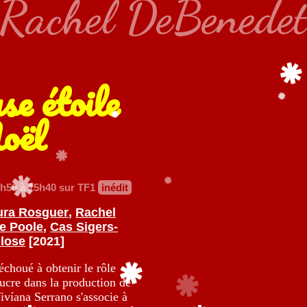
Rachel DeBenede
se étoile
oël
h50 à 15h40 sur TF1
inédit
ura Rosguer
,
Rachel
e Poole
,
Cas Sigers-
Close
[2021]
choué à obtenir le rôle
sucre dans la production de
ivíana Serrano s'associe à