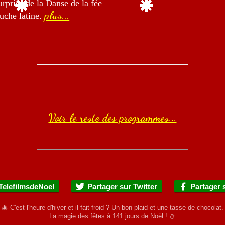
urprise de la Danse de la fée
plus...
ouche latine.
Voir le reste des programmes...
TelefilmsdeNoel
Partager sur Twitter
Partager 
🎄 C'est l'heure d'hiver et il fait froid ? Un bon plaid et une tasse de chocolat.
La magie des fêtes à
141
jours de Noël ! ⛄