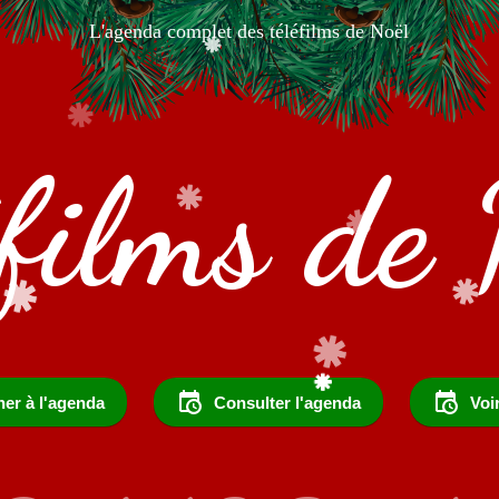
L'agenda complet des téléfilms de Noël
éfilms de 
er à l'agenda
Consulter l'agenda
Voi