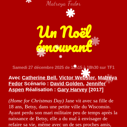
Matreya Fedor
Un Noël
émouvant
Samedi 27 décembre 2025
de 11h15 à 18h30 sur TF1
Avec
Catherine Bell
,
Victor Webster
,
Matreya
Fedor
Scénario :
David Golden
,
Jennifer
Aspen
Réalisation :
Gary Harvey
[2017]
(Home for Christmas Day)
Jane vit avec sa fille de
18 ans, Betsy, dans une petite ville du Wisconsin.
Ayant perdu son mari militaire peu de temps après la
naissance de Betsy, elle a du mal à envisager de
refaire sa vie, même avec un de ses proches amis,