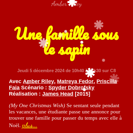
Amber Riley
Une famille sous
le sapin
Jeudi 5 décembre 2024
de 10h40 à 17h30 sur C8
Avec
Amber Riley
,
Matreya Fedor
,
Priscilla
Faia
Scénario :
Spyder Dobrofsky
Réalisation :
James Head
[2015]
(My One Christmas Wish)
Se sentant seule pendant
les vacances, une étudiante passe une annonce pour
trouver une famille pour passer du temps avec elle à
plus...
Noël.