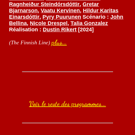
Ragnheiður Steindórsdóttir
,
Gretar
Bjarnarson
,
Vaatu Kervinen
,
Hildur Karitas
Einarsdóttir
,
Pyry Puurunen
Scénario :
John
Bellina
,
Nicole Drespel
,
Talia Gonzalez
Réalisation :
Dustin Rikert
[2024]
plus...
(The Finnish Line)
Voir le reste des programmes...