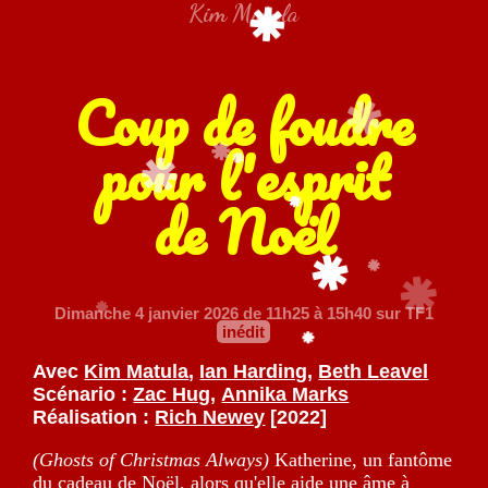
Kim Matula
Coup de foudre
pour l'esprit
de Noël
Dimanche 4 janvier 2026
de 11h25 à 15h40 sur TF1
inédit
Avec
Kim Matula
,
Ian Harding
,
Beth Leavel
Scénario :
Zac Hug
,
Annika Marks
Réalisation :
Rich Newey
[2022]
(Ghosts of Christmas Always)
Katherine, un fantôme
du cadeau de Noël, alors qu'elle aide une âme à