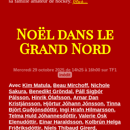
plus...
sa famille amateur de hockey.
Noël dans le
Grand Nord
Mercredi 29 octobre 2025
de 14h25 à 16h00 sur TF1
inédit
Avec
Kim Matula
,
Beau Mirchoff
,
Nichole
Sakura
,
Benedikt Gröndal
,
Páll Sigþór
Pálsson
,
Hinrik Ólafsson
,
Arnar Dan
Kristjánsson
,
Hjörtur Jóhann Jónsson
,
Tinna
Björt Guðjónsdóttir
,
Ingi Hrafn Hilmarsson
,
Telma Huld Jóhannesdóttir
,
Valerie Ósk
Elenudóttir
,
Einar Haraldsson
,
Kolbrún Helga
Friðriksdóttir
,
Níels Thibaud Girerd
,