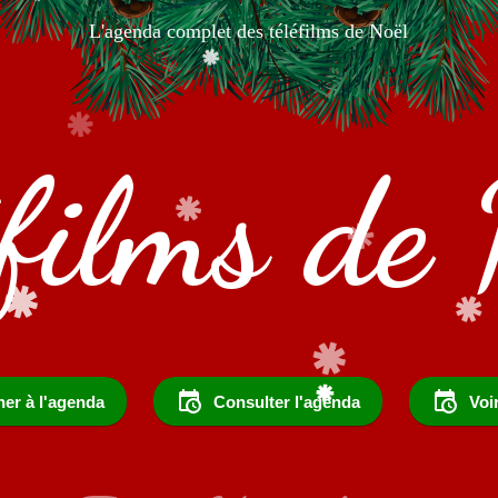
L'agenda complet des téléfilms de Noël
éfilms de 
er à l'agenda
Consulter l'agenda
Voi