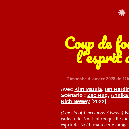
Coup de fo
l'esprit
Dimanche 4 janvier 2026
de 11h
Avec
Kim Matula
,
Ian Hardi
Scénario :
Zac Hug
,
Annika
Rich Newey
[2022]
(Ghosts of Christmas Always)
Ka
cadeau de Noël, alors qu'elle ai
esprit de Noël, mais cette année