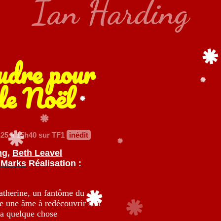
Ian Harding
udre pour
 de Noël
25 à 15h40 sur TF1
inédit
ng
,
Beth Leavel
 Marks
Réalisation :
therine, un fantôme du
de une âme à redécouvrir son
 a quelque chose