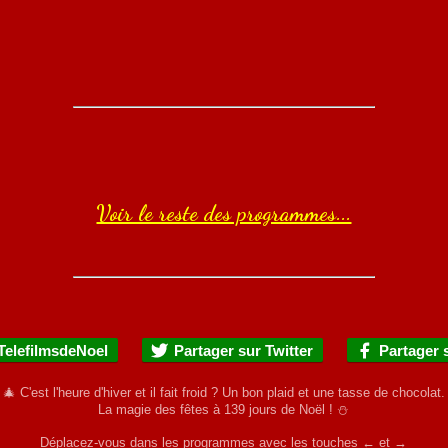
Voir le reste des programmes...
TelefilmsdeNoel
Partager sur Twitter
Partager 
🎄 C'est l'heure d'hiver et il fait froid ? Un bon plaid et une tasse de chocolat.
La magie des fêtes à
139
jours de Noël ! ⛄
Déplacez-vous dans les programmes avec les touches ← et →