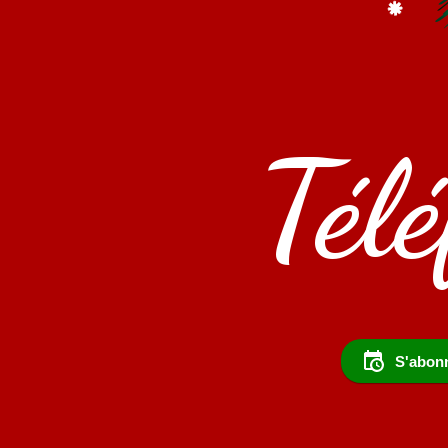
Tél
S'abonn