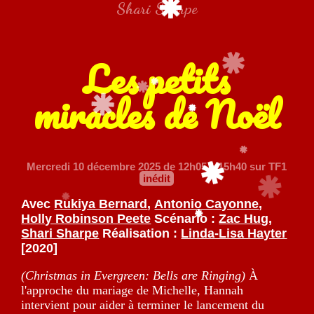
Shari Sharpe
Les petits
miracles de Noël
Mercredi 10 décembre 2025
de 12h05 à 15h40 sur TF1
inédit
Avec
Rukiya Bernard
,
Antonio Cayonne
,
Holly Robinson Peete
Scénario :
Zac Hug
,
Shari Sharpe
Réalisation :
Linda-Lisa Hayter
[2020]
(Christmas in Evergreen: Bells are Ringing)
À
l'approche du mariage de Michelle, Hannah
intervient pour aider à terminer le lancement du