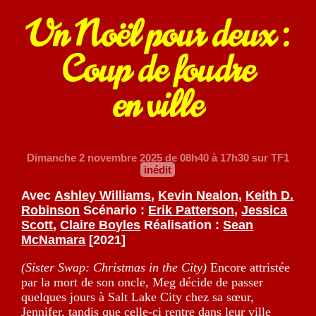
Un Noël pour deux :
Coup de foudre
en ville
Dimanche 2 novembre 2025
de 08h40 à 17h30 sur TF1
inédit
Avec
Ashley Williams
,
Kevin Nealon
,
Keith D.
Robinson
Scénario :
Erik Patterson
,
Jessica
Scott
,
Claire Boyles
Réalisation :
Sean
McNamara
[2021]
(Sister Swap: Christmas in the City)
Encore attristée
par la mort de son oncle, Meg décide de passer
quelques jours à Salt Lake City chez sa sœur,
Jennifer, tandis que celle-ci rentre dans leur ville