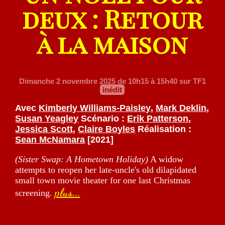
deux : Retour
à la maison
Dimanche 2 novembre 2025
de 10h15 à 15h40 sur TF1
inédit
Avec
Kimberly Williams-Paisley
,
Mark Deklin
,
Susan Yeagley
Scénario :
Erik Patterson
,
Jessica Scott
,
Claire Boyles
Réalisation :
Sean McNamara
[2021]
(Sister Swap: A Hometown Holiday)
A widow
attempts to reopen her late-uncle's old dilapidated
small town movie theater for one last Christmas
plus...
screening.