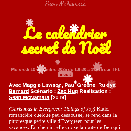
Sean McNamara
Le calendrier
secret de Noël
Mercredi 10 décembre 2025
de 10h20 à 15h45 sur TF1
inédit
Avec
Maggie Lawson
,
Paul Greene
,
Rukiya
Bernard
Scénario :
Zac Hug
Réalisation :
Sean McNamara
[2019]
(Christmas in Evergreen: Tidings of Joy)
Katie,
romancière quelque peu désabusée, se rend dans la
pittoresque petite ville d'Evergreen pour les
vacances. En chemin, elle croise la route de Ben qui