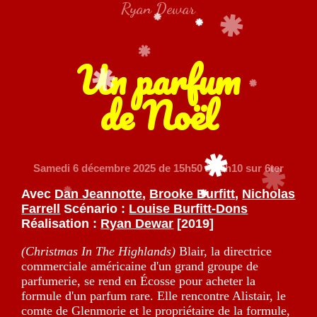
Ryan Dewar
Un parfum
de Noël
Samedi 6 décembre 2025
de 15h50 à 02h10 sur 6ter
Avec
Dan Jeannotte
,
Brooke Burfitt
,
Nicholas
Farrell
Scénario :
Louise Burfitt-Dons
Réalisation :
Ryan Dewar
[2019]
(Christmas In The Highlands)
Blair, la directrice
commerciale américaine d'un grand groupe de
parfumerie, se rend en Écosse pour acheter la
formule d'un parfum rare. Elle rencontre Alistair, le
comte de Glenmorie et le propriétaire de la formule,