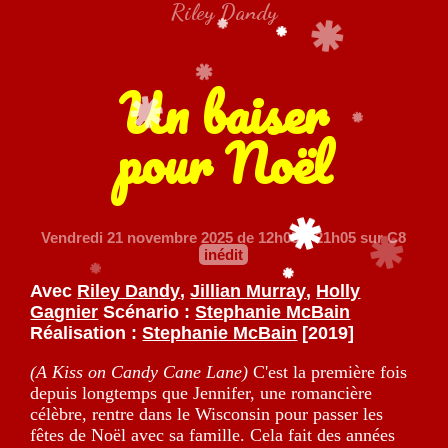
Riley Dandy
Un baiser
pour Noël
Vendredi 21 novembre 2025
de 12h05 à 21h05 sur C8
inédit
Avec
Riley Dandy
,
Jillian Murray
,
Holly
Gagnier
Scénario :
Stephanie McBain
Réalisation :
Stephanie McBain
[2019]
(A Kiss on Candy Cane Lane)
C'est la première fois
depuis longtemps que Jennifer, une romancière
célèbre, rentre dans le Wisconsin pour passer les
fêtes de Noël avec sa famille. Cela fait des années