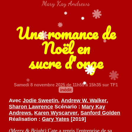
Mary Kay Andrews
Une romance de
Noël en
sucre d'orge
Samedi 8 novembre 2025
de 11h55 à 15h35 sur TF1
inédit
Avec
Jodie Sweetin
,
Andrew W. Walker
,
Sharon Lawrence
Scénario :
Mary Kay
Andrews
,
Karen Wyscarver
,
Sanford Golden
Réalisation :
Gary Yates
[2019]
(Merry & Bright)
Cate a repris l'entreprise de sa