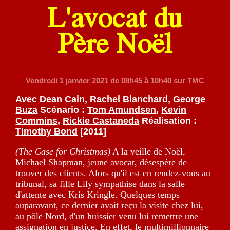
L'avocat du
Père Noël
Vendredi 1 janvier 2021
de 08h45 à 10h40 sur TMC
Avec
Dean Cain
,
Rachel Blanchard
,
George
Buza
Scénario :
Tom Amundsen
,
Kevin
Commins
,
Rickie Castaneda
Réalisation :
Timothy Bond
[2011]
(The Case for Christmas)
A la veille de Noël,
Michael Shapman, jeune avocat, désespère de
trouver des clients. Alors qu'il est en rendez-vous au
tribunal, sa fille Lily sympathise dans la salle
d'attente avec Kris Kringle. Quelques temps
auparavant, ce dernier avait reçu la visite chez lui,
au pôle Nord, d'un huissier venu lui remettre une
assignation en justice. En effet, le multimillionnaire