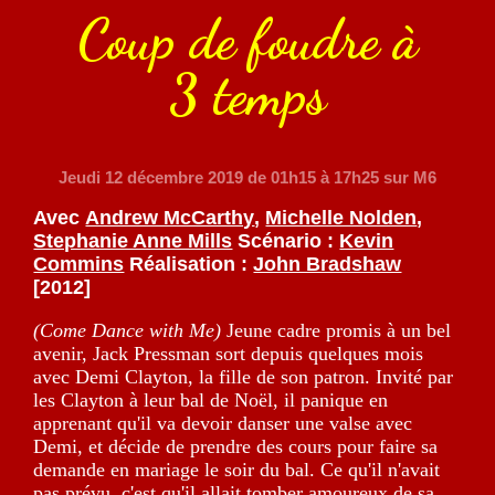
Coup de foudre à
3 temps
Jeudi 12 décembre 2019
de 01h15 à 17h25 sur M6
Avec
Andrew McCarthy
,
Michelle Nolden
,
Stephanie Anne Mills
Scénario :
Kevin
Commins
Réalisation :
John Bradshaw
[2012]
(Come Dance with Me)
Jeune cadre promis à un bel
avenir, Jack Pressman sort depuis quelques mois
avec Demi Clayton, la fille de son patron. Invité par
les Clayton à leur bal de Noël, il panique en
apprenant qu'il va devoir danser une valse avec
Demi, et décide de prendre des cours pour faire sa
demande en mariage le soir du bal. Ce qu'il n'avait
pas prévu, c'est qu'il allait tomber amoureux de sa