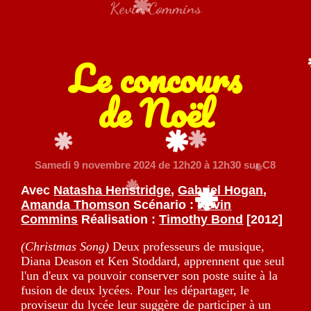
Kevin Commins
Le concours
de Noël
Samedi 9 novembre 2024
de 12h20 à 12h30 sur C8
Avec
Natasha Henstridge
,
Gabriel Hogan
,
Amanda Thomson
Scénario :
Kevin
Commins
Réalisation :
Timothy Bond
[2012]
(Christmas Song)
Deux professeurs de musique,
Diana Deason et Ken Stoddard, apprennent que seul
l'un d'eux va pouvoir conserver son poste suite à la
fusion de deux lycées. Pour les départager, le
proviseur du lycée leur suggère de participer à un