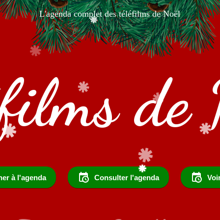
L'agenda complet des téléfilms de Noël
éfilms de 
er à l'agenda
Consulter l'agenda
Voi