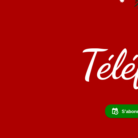
Tél
S'abonn