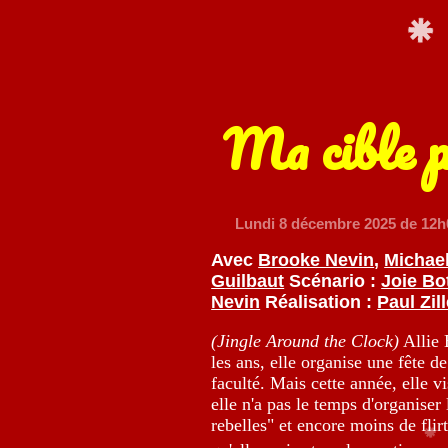
Ma cible 
Lundi 8 décembre 2025
de 12h
Avec
Brooke Nevin
,
Michae
Guilbaut
Scénario :
Joie Bo
Nevin
Réalisation :
Paul Zill
(Jingle Around the Clock)
Allie 
les ans, elle organise une fête 
faculté. Mais cette année, elle v
elle n'a pas le temps d'organiser
rebelles" et encore moins de flir