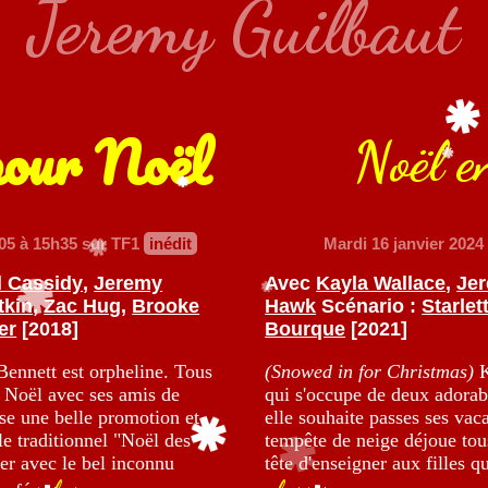
Jeremy Guilbaut
pour Noël
Noël e
05 à 15h35 sur TF1
inédit
Mardi 16 janvier 2024
l Cassidy
,
Jeremy
Avec
Kayla Wallace
,
Jer
tkin
,
Zac Hug
,
Brooke
Hawk
Scénario :
Starlett
er
[2018]
Bourque
[2021]
Bennett est orpheline. Tous
(Snowed in for Christmas)
K
de Noël avec ses amis de
qui s'occupe de deux adorabl
ise une belle promotion et
elle souhaite passes ses vac
 le traditionnel "Noël des
tempête de neige déjoue tou
ter avec le bel inconnu
tête d'enseigner aux filles q