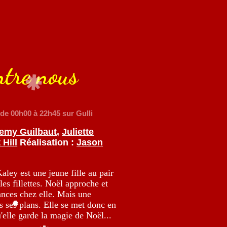
ntre nous
de 00h00 à 22h45 sur Gulli
emy Guilbaut
,
Juliette
 Hill
Réalisation :
Jason
aley est une jeune fille au pair
es fillettes. Noël approche et
ances chez elle. Mais une
s ses plans. Elle se met donc en
u'elle garde la magie de Noël...