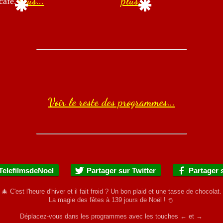
plus...
plus...
 café.
Voir le reste des programmes...
TelefilmsdeNoel
Partager sur Twitter
Partager 
🎄 C'est l'heure d'hiver et il fait froid ? Un bon plaid et une tasse de chocolat.
La magie des fêtes à
139
jours de Noël ! ⛄
Déplacez-vous dans les programmes avec les touches ← et →