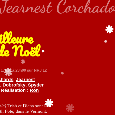
Jearnest Corchad
lleure
de Noël
 17h10 à 23h00 sur NRJ 12
chards
,
Jearnest
. Dobrofsky
,
Spyder
Réalisation :
Ron
ole)
Trish et Diana sont les
rth Pole, dans le Vermont.