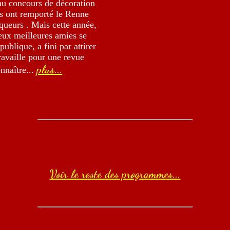
 au concours de décoration
es ont remporté le Renne
nqueurs . Mais cette année,
eux meilleures amies se
ublique, a fini par attirer
travaille pour une revue
plus...
onnaître...
Voir le reste des programmes...