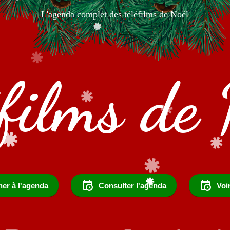
L'agenda complet des téléfilms de Noël
éfilms de 
er à l'agenda
Consulter l'agenda
Voi