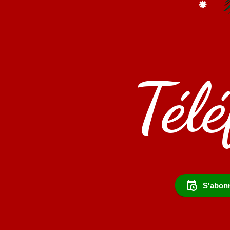
Tél
S'abonn