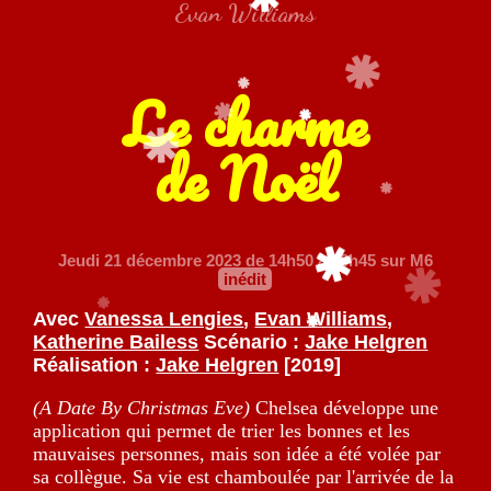
Evan Williams
Le charme
de Noël
Jeudi 21 décembre 2023
de 14h50 à 18h45 sur M6
inédit
Avec
Vanessa Lengies
,
Evan Williams
,
Katherine Bailess
Scénario :
Jake Helgren
Réalisation :
Jake Helgren
[2019]
(A Date By Christmas Eve)
Chelsea développe une
application qui permet de trier les bonnes et les
mauvaises personnes, mais son idée a été volée par
sa collègue. Sa vie est chamboulée par l'arrivée de la