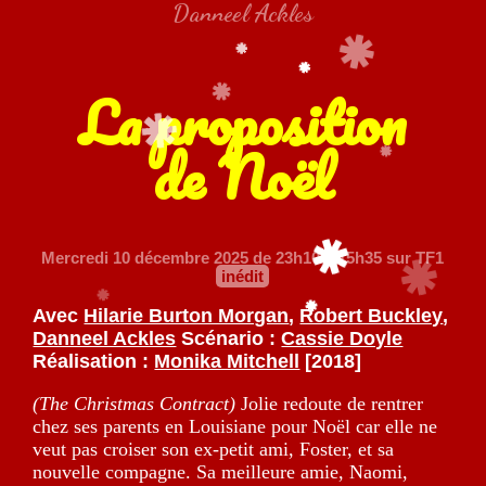
Danneel Ackles
La proposition
de Noël
Mercredi 10 décembre 2025
de 23h10 à 15h35 sur TF1
inédit
Avec
Hilarie Burton Morgan
,
Robert Buckley
,
Danneel Ackles
Scénario :
Cassie Doyle
Réalisation :
Monika Mitchell
[2018]
(The Christmas Contract)
Jolie redoute de rentrer
chez ses parents en Louisiane pour Noël car elle ne
veut pas croiser son ex-petit ami, Foster, et sa
nouvelle compagne. Sa meilleure amie, Naomi,