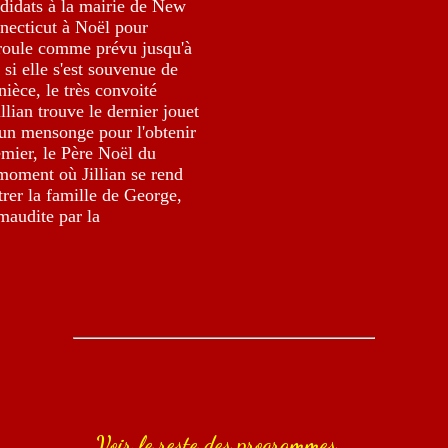
ndidats à la mairie de New
necticut à Noël pour
éroule comme prévu jusqu'à
si elle s'est souvenue de
ièce, le très convoité
lian trouve le dernier jouet
 un mensonge pour l'obtenir
remier, le Père Noël du
moment où Jillian se rend
rer la famille de George,
 maudite par la
Voir le reste des programmes...