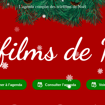
L'agenda complet des téléfilms de Noël
éfilms de 
er à l'agenda
Consulter l'agenda
Voi