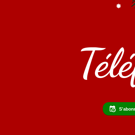
Tél
S'abonn