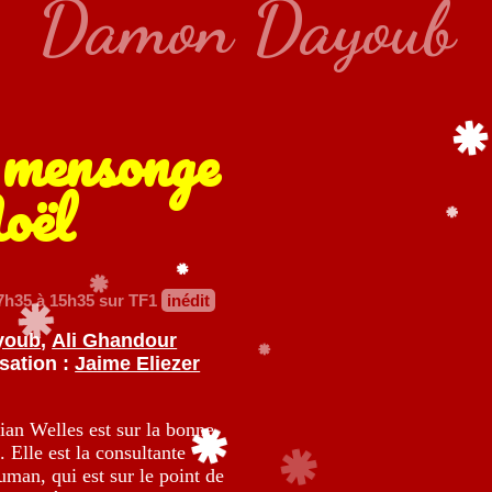
Damon Dayoub
 mensonge
oël
7h35 à 15h35 sur TF1
inédit
youb
,
Ali Ghandour
sation :
Jaime Eliezer
lian Welles est sur la bonne
 Elle est la consultante
man, qui est sur le point de