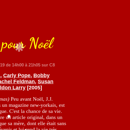
 pour Noël
019
de 14h00 à 21h05 sur C8
i
,
Carly Pope
,
Bobby
achel Feldman
,
Susan
ldon Larry
[2005]
tmas)
Peu avant Noël, J.J.
ns un magazine new-yorkais, est
ue. C'est la chance de sa vie.
re un article original, dans un
que sa mère, dont elle était sans
enir et lui rend la vie très