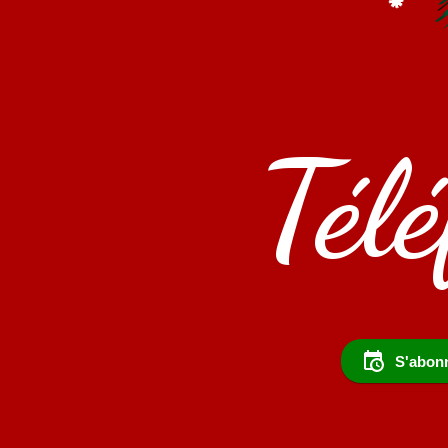
Tél
S'abonn