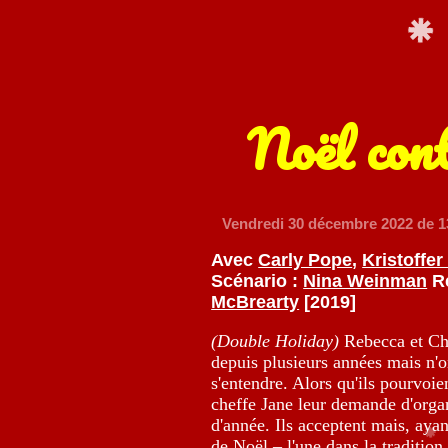
Noël con
Vendredi 30 décembre 2022
de 1
Avec
Carly Pope
,
Kristoffer
Scénario :
Nina Weinman
Ré
McBrearty
[2019]
(Double Holiday)
Rebecca et Chr
depuis plusieurs années mais n'o
s'entendre. Alors qu'ils pourvoi
cheffe Jane leur demande d'organ
d'année. Ils acceptent mais, ayan
de Noël – l'une dans la tradition 