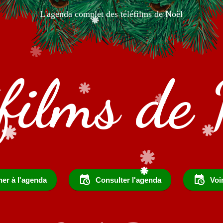
L'agenda complet des téléfilms de Noël
éfilms de 
er à l'agenda
Consulter l'agenda
Voi