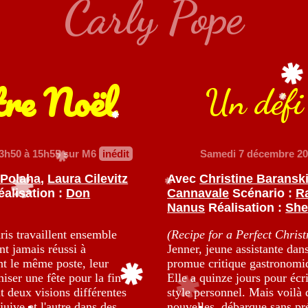
Carly Pope
tre Noël
Un défi
3h50 à 15h55 sur M6
inédit
Samedi 7 décembre 2
 Polaha
,
Laura Cilevitz
Avec
Christine Baransk
alisation :
Don
Cannavale
Scénario :
R
Nanus
Réalisation :
She
is travaillent ensemble
(Recipe for a Perfect Chris
nt jamais réussi à
Jenner, jeune assistante da
ent le même poste, leur
promue critique gastronomiq
iser une fête pour la fin
Elle a quinze jours pour écri
t deux visions différentes
style personnel. Mais voilà 
juive et l'autre dans des
nouvelles, débarque sans prév