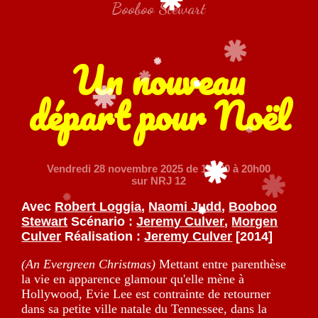
Booboo Stewart
Un nouveau
départ pour Noël
Vendredi 28 novembre 2025
de 10h20 à 20h00
sur NRJ 12
Avec
Robert Loggia
,
Naomi Judd
,
Booboo
Stewart
Scénario :
Jeremy Culver
,
Morgen
Culver
Réalisation :
Jeremy Culver
[2014]
(An Evergreen Christmas)
Mettant entre parenthèse
la vie en apparence glamour qu'elle mène à
Hollywood, Evie Lee est contrainte de retourner
dans sa petite ville natale du Tennessee, dans la