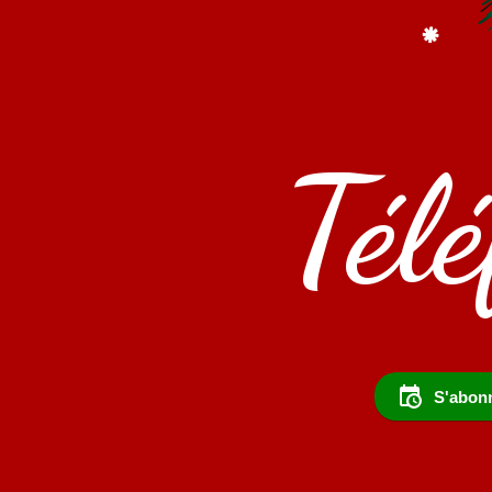
Tél
S'abonn