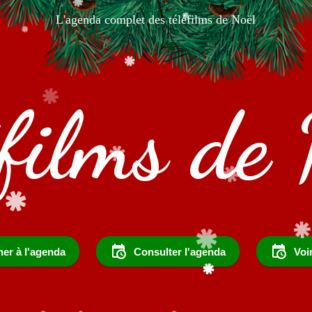
L'agenda complet des téléfilms de Noël
éfilms de 
er à l'agenda
Consulter l'agenda
Voi