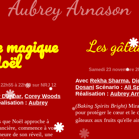
Aubrey Arnason
 magique
Les gâte
oël
Samedi 23 novembre 2
Avec
Rekha Sharma
,
Di
 22h55 à 22h50 sur NRJ 12
Dosani
Scénario :
Ali S
Réalisation :
Aubrey Ar
 Dunbar
,
Corey Woods
alisation :
Aubrey
(Baking Spirits Bright)
Mira 
pour protéger le cœur et le 
gâteaux aux fruits qu'elle a
 que Noël approche à
nancière, commence à voir le
heure de son réveil, une