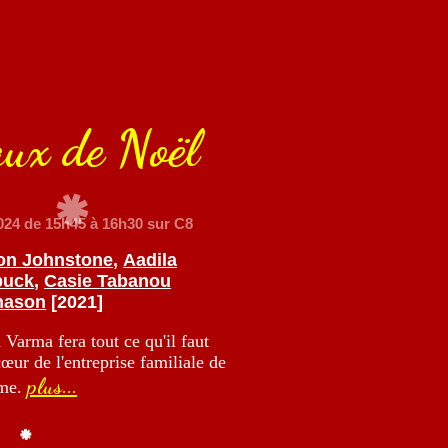
aux de Noël
024
de 15h45 à 16h30 sur C8
on Johnstone
,
Aadila
puck
,
Casie Tabanou
nason
[2021]
Varma fera tout ce qu'il faut
cœur de l'entreprise familiale de
plus...
ime.