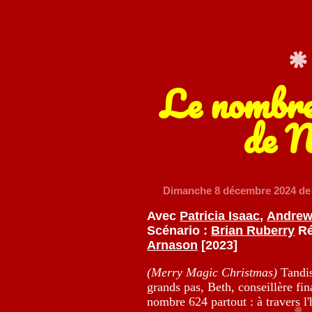
Le nombre
de N
Dimanche 8 décembre 2024
de
Avec
Patricia Isaac
,
Andrew
Scénario :
Brian Ruberry
Ré
Arnason
[2023]
(Merry Magic Christmas)
Tandis
grands pas, Beth, conseillère fi
nombre 624 partout : à travers l'