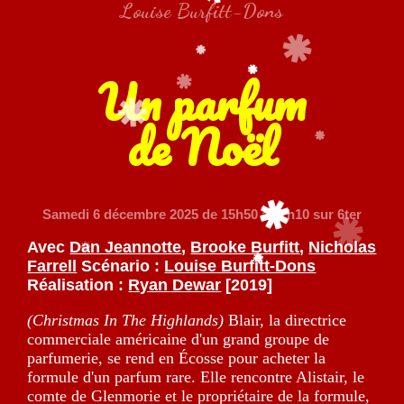
Louise Burfitt-Dons
Un parfum
de Noël
Samedi 6 décembre 2025
de 15h50 à 02h10 sur 6ter
Avec
Dan Jeannotte
,
Brooke Burfitt
,
Nicholas
Farrell
Scénario :
Louise Burfitt-Dons
Réalisation :
Ryan Dewar
[2019]
(Christmas In The Highlands)
Blair, la directrice
commerciale américaine d'un grand groupe de
parfumerie, se rend en Écosse pour acheter la
formule d'un parfum rare. Elle rencontre Alistair, le
comte de Glenmorie et le propriétaire de la formule,